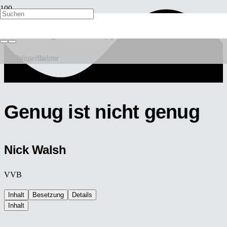
Das letzte Schaf
Ohne Tod kein Happy End
Venedig im Schnee
Männerhort
Junge Bühne
Wintertheater
Wintertheater
Wintertheater
Genug ist nicht genug
Nick Walsh
VVB
Inhalt
Besetzung
Details
Inhalt