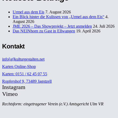
Urmel aus dem Eis
7. August 2026
Ein Blick hinter die Kulissen von „Urmel aus dem Eis“
4.
August 2026
JME 2026 – Das Showprojekt – Jetzt anmelden
24. Juli 2026
Das NEINhorn zu Gast in Ellwangen
19. April 2026
Kontakt
info[at]kulturgestalten.net
Karten Online-Shop
Karten: 0151 / 62 45 07 55
Ropfershof 9, 73489 Jagstzell
Instagram
Vimeo
Rechtsform: eingetragener Verein (e.V.) Amtsgericht Ulm VR
721449 Vertretungsberechtigung gemäß § 26 BGB: Vorsitzender
Tobias, Brunner | stellv. Vorsitzende Linda Schmidt