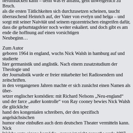
herumhacken kann – denn was er anfässt, geht unweigerlich zu
Bruch.
als die ersten Tätlichkeiten sich durchzusetzen scheinen, taucht
überraschend Heinrich auf, der Vater von evelyn und helga – und
sorgt mit seiner Naivität und seinem egozentrischen eingreifen dafür,
dass die geburtstagsfeier noch weiter eskaliert. und doch gibt es am
ende die hoffnung auf einen vorsichtigen
Neubeginn…
Zum Autor
geboren 1964 in england, wuchs Nick Walsh in hamburg auf und
studierte
hier germanistik und anglistik. Nach einem zusatzstudium der
Theologie und
der Journalistik wurde er freier mitarbeiter bei Radiosendern und
zeitschriften.
in den vergangenen Jahren machte er sich zunächst einen Namen als
über-
setzer englischer komödien: mit Richard Nelsons „Neu-england“
und der farce „außer kontrolle“ von Ray cooney bewies Nick Walsh
die glückliche
hand des kongenialen schreibers, der den spezifisch
angelsächsischen
humor ohne einbußen auch dem deutschen Theater vermitteln kann.
Nick