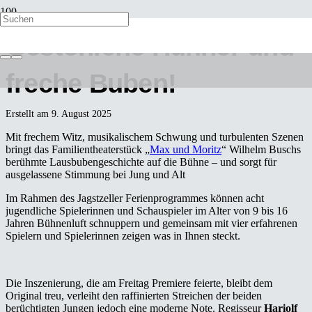
Gestohlene Hühner und
freche Buben!
Erstellt am
9. August 2025
Mit frechem Witz, musikalischem Schwung und turbulenten Szenen
bringt das Familientheaterstück „
Max und Moritz
“ Wilhelm Buschs
berühmte Lausbubengeschichte auf die Bühne – und sorgt für
ausgelassene Stimmung bei Jung und Alt
Im Rahmen des Jagstzeller Ferienprogrammes können acht
jugendliche Spielerinnen und Schauspieler im Alter von 9 bis 16
Jahren Bühnenluft schnuppern und gemeinsam mit vier erfahrenen
Spielern und Spielerinnen zeigen was in Ihnen steckt.
Die Inszenierung, die am Freitag Premiere feierte, bleibt dem
Original treu, verleiht den raffinierten Streichen der beiden
berüchtigten Jungen jedoch eine moderne Note. Regisseur
Hariolf