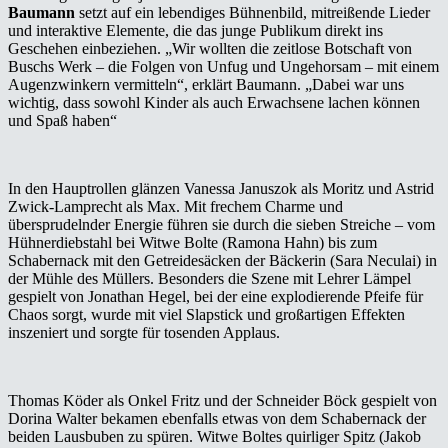
Baumann
setzt auf ein lebendiges Bühnenbild, mitreißende Lieder
und interaktive Elemente, die das junge Publikum direkt ins
Geschehen einbeziehen. „Wir wollten die zeitlose Botschaft von
Buschs Werk – die Folgen von Unfug und Ungehorsam – mit einem
Augenzwinkern vermitteln“, erklärt Baumann. „Dabei war uns
wichtig, dass sowohl Kinder als auch Erwachsene lachen können
und Spaß haben“
In den Hauptrollen glänzen Vanessa Januszok als Moritz und Astrid
Zwick-Lamprecht als Max. Mit frechem Charme und
übersprudelnder Energie führen sie durch die sieben Streiche – vom
Hühnerdiebstahl bei Witwe Bolte (Ramona Hahn) bis zum
Schabernack mit den Getreidesäcken der Bäckerin (Sara Neculai) in
der Mühle des Müllers. Besonders die Szene mit Lehrer Lämpel
gespielt von Jonathan Hegel, bei der eine explodierende Pfeife für
Chaos sorgt, wurde mit viel Slapstick und großartigen Effekten
inszeniert und sorgte für tosenden Applaus.
Thomas Köder als Onkel Fritz und der Schneider Böck gespielt von
Dorina Walter bekamen ebenfalls etwas von dem Schabernack der
beiden Lausbuben zu spüren. Witwe Boltes quirliger Spitz (Jakob