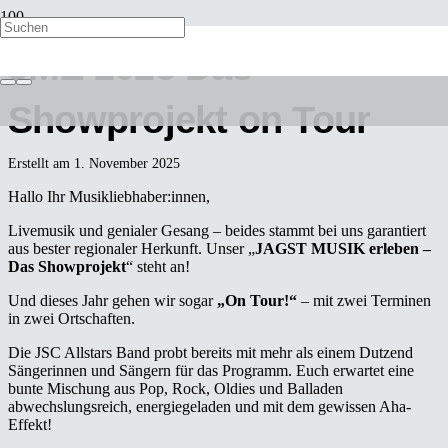
JME 2025 Das
Showprojekt on Tour
Erstellt am
1. November 2025
Hallo Ihr Musikliebhaber:innen,
Livemusik und genialer Gesang – beides stammt bei uns garantiert
aus bester regionaler Herkunft. Unser „
JAGST MUSIK erleben –
Das Showprojekt
“ steht an!
Und dieses Jahr gehen wir sogar
„On Tour!“
– mit zwei Terminen
in zwei Ortschaften.
Die JSC Allstars Band probt bereits mit mehr als einem Dutzend
Sängerinnen und Sängern für das Programm. Euch erwartet eine
bunte Mischung aus Pop, Rock, Oldies und Balladen
abwechslungsreich, energiegeladen und mit dem gewissen Aha-
Effekt!