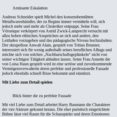
Amüsante Eskalation
Andreas Schneider spielt Michel den konsensbemühten
Metallwarenhändler, der zu Beginn immer vermitteln will, sich
jedoch mehr und mehr als Choleriker entpuppt. Seine Frau
Véronique verkörpert von Astrid Zwick-Lamprecht versucht mit
allzu hohen ethischen Ansprüchen an sich und andere, den
Leitfaden vorzugeben und das pädagogische Niveau hochzuhalten.
Der skrupellose Anwalt Alain, gespielt von Tobias Brunner,
interessiert sich für wenig außerhalb seines beruflichen Alltags und
möchte sich von solchen „Nachbarschaftsgeplänkeln“ nicht von
seiner wichtigen Tätigkeit abhalten lassen. Seine Frau Annette die
von Luisa Haun gespielt wird ist eine seriöse und zuvorkommende
Vermögensverwalterin deren perfekte und professionelle Fassade
jedoch ebenfalls schnell Risse bekommt und einstürzt.
Mit Liebe zum Detail spielen
Blick hinter die zu perfekte Fassade
Mit viel Liebe zum Detail arbeitet Harry Baumann die Charaktere
der vier Akteure gekonnt heraus. Die eher puristisch eingerichtete
Bühne lässt viel Raum für die Schauspieler und deren Emotionen