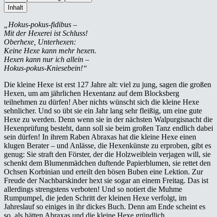
Inhalt
„Hokus-pokus-fidibus –
Mit der Hexerei ist Schluss!
Oberhexe, Unterhexen:
Keine Hexe kann mehr hexen.
Hexen kann nur ich allein –
Hokus-pokus-Kniesebein!“
Die kleine Hexe ist erst 127 Jahre alt: viel zu jung, sagen die großen
Hexen, um am jährlichen Hexentanz auf dem Blocksberg
teilnehmen zu dürfen! Aber nichts wünscht sich die kleine Hexe
sehnlicher. Und so übt sie ein Jahr lang sehr fleißig, um eine gute
Hexe zu werden. Denn wenn sie in der nächsten Walpurgisnacht die
Hexenprüfung besteht, dann soll sie beim großen Tanz endlich dabei
sein dürfen! In ihrem Raben Abraxas hat die kleine Hexe einen
klugen Berater – und Anlässe, die Hexenkünste zu erproben, gibt es
genug: Sie straft den Förster, der die Holzweiblein verjagen will, sie
schenkt dem Blumenmädchen duftende Papierblumen, sie rettet den
Ochsen Korbinian und erteilt den bösen Buben eine Lektion. Zur
Freude der Nachbarskinder hext sie sogar an einem Freitag. Das ist
allerdings strengstens verboten! Und so notiert die Muhme
Rumpumpel, die jeden Schritt der kleinen Hexe verfolgt, im
Jahreslauf so einiges in ihr dickes Buch. Denn am Ende scheint es
so, als hätten Abraxas und die kleine Hexe gründlich