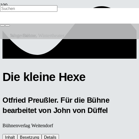
Neues vom Räuber Hotzenplotz
Alice im Wunderland
Geld wie Heu
Die 39 Stufen
Junge Bühne
Junge Bühne
Wintertheater
Junge Bühne
,
Wintertheater
Die kleine Hexe
Otfried Preußler. Für die Bühne
bearbeitet von John von Düffel
Bühnenverlag Weitendorf
Inhalt
Besetzung
Details