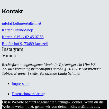
Kontakt
info[at]kulturgestalten.net
Karten Online-Shop
Karten: 0151 / 62 45 07 55
Ropfershof 9, 73489 Jagstzell
Instagram
Vimeo
Rechtsform: eingetragener Verein (e.V.) Amtsgericht Ulm VR
721449 Vertretungsberechtigung gemäß § 26 BGB: Vorsitzender
Tobias, Brunner | stellv. Vorsitzende Linda Schmidt
Impressum
Datenschutzerklärung
Diese Website benutzt sogenannte Sitzungs-Cookies. Wenn du die
Website weiter nutzt, gehen wir von deinem Einverständnis aus.